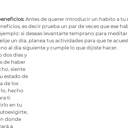
beneficios:
 Antes de querer introducir un habito a tu 
eficios, es decir prueba un par de veces que ese hab
, ejemplo: si deseas levantarte temprano para meditar
 elije un día, planea tus actividades para que te acue
no al día siguiente y cumple lo que dijiste hacer. 
 dos días y 
os de haber 
ho, siente 
tu estado de 
 de los 
lo, hecho 
ra ti 
rlo en tu 
autoexigirte, 
en donde 
ará a 