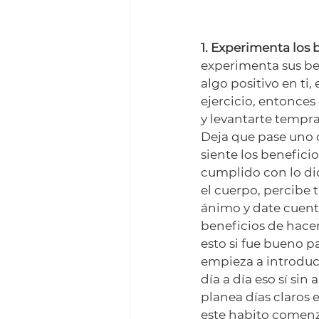
1. Experimenta los 
experimenta sus ben
algo positivo en ti
ejercicio, entonces
y levantarte tempra
Deja que pase uno o
siente los benefici
cumplido con lo dic
el cuerpo, percibe 
ánimo y date cuenta
beneficios de hacer
esto si fue bueno pa
empieza a introduci
día a día eso sí sin 
planea días claros 
este habito comenz