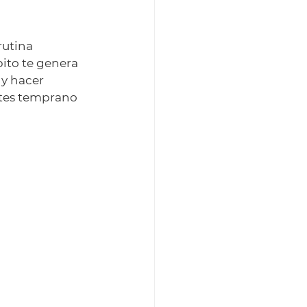
rutina 
ito te genera 
 y hacer 
stes temprano 