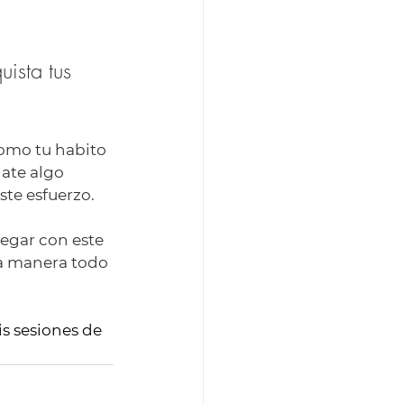
ista tus 
como tu habito 
ate algo 
ste esfuerzo.
legar con este 
ta manera todo 
 sesiones de 
 