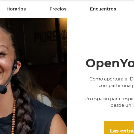
Horarios
Precios
Encuentros
OpenYo
Como apertura al Dí
compartir una p
Un espacio para respira
desde un l
Las entra