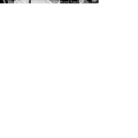
yoga antes, pero no me enamoré hasta que
empecé a hacerlo con Yoda y ahora Ashtanga
es parte de mi vida diaria.
Ana
El yoga ha sido mi mejor aliado para manejar
episodios de ansiedad que he tenido durante
el último año. He generado cambios muy
positivos en tratar de vivir el presente y en la
respiración consciente, espero continuar en la
práctica del Yoga.
Yuli