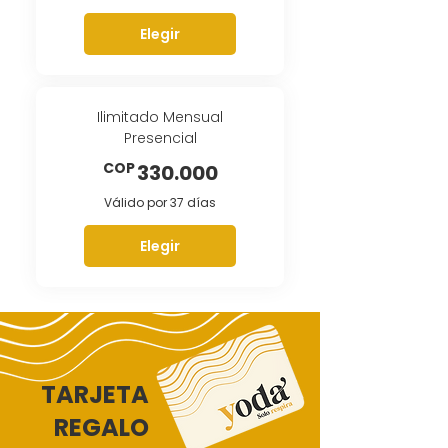
Elegir
Ilimitado Mensual
Presencial
330.000COP
COP
330.000
Válido por 37 días
Elegir
TARJETA
REGALO