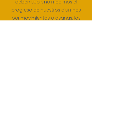
deben subir, no medimos el
progreso de nuestros alumnos
por movimientos o asanas, los
niveles son una guía para
iniciar tu práctica, si es tu
primera vez el nivel 0 o 1 es un
excelente paso y poco a poco
vas a poder variar entre todos
los niveles.
Todas nuestras clases sin
excepción incluyen:
Asana (posturas físicas)