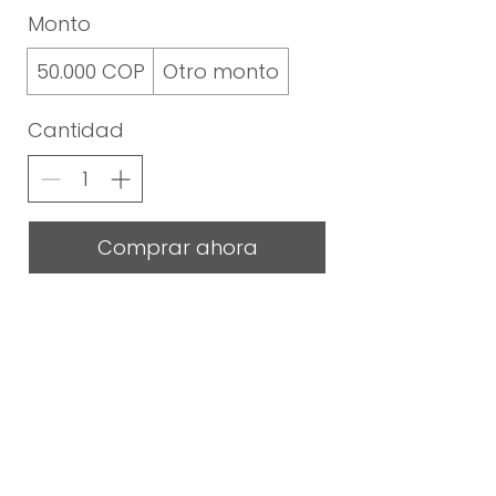
Monto
50.000 COP
Otro monto
Cantidad
Comprar ahora
CONTÁCTANOS
313-894-7178
info@yoda.com.co
Whatsapp
EXPLORA
Clases y precios