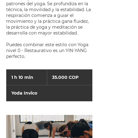
patrones del yoga. Se profundiza en la
técnica, la movilidad y la estabilidad. La
respiración comienza a guiar el
movimiento y la práctica gana fluidez,
la práctica de yoga y meditación se
desarrolla con mayor estabilidad.
Puedes combinar este estilo con Yoga
nivel 0 - Restaurativo es un YIN-YANG
perfecto.
35.000
pesos
1 h 10 min
1
35.000 COP
colombianos
1
Yoda Invico
0
m
i
n