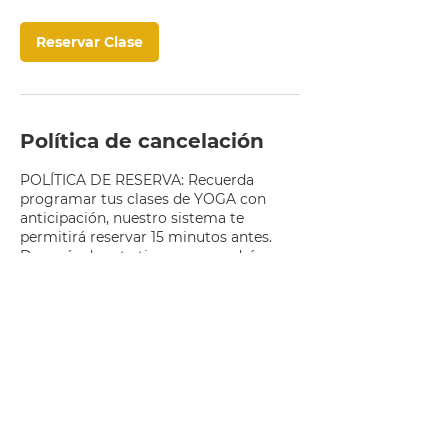
Reservar Clase
Política de cancelación
POLÍTICA DE RESERVA: Recuerda
programar tus clases de YOGA con
anticipación, nuestro sistema te
permitirá reservar 15 minutos antes.
Después de este tiempo no podrás
hacerlo y deberás contactarnos al
3138947178 si necesitas ayuda.
Si tienes dudas
escríbenos