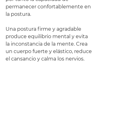
permanecer confortablemente en 
la postura.
Una postura firme y agradable 
produce equilibrio mental y evita 
la inconstancia de la mente. Crea 
un cuerpo fuerte y elástico, reduce 
el cansancio y calma los nervios. 
Si quieres conocer más acerca del 
mundo del Yoga, acompáñame en 
mis sesiones de Yoga Online, tu 
primera clase no tiene costo. 
Haz 
clic Aquí para reservar. 