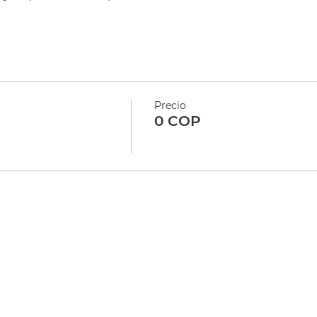
Precio
0 COP
CONTÁCTANOS
EXPLORA
313-894-7178
Clases y precios
info@yoda.com.co
Empresas