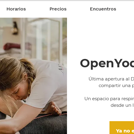
Horarios
Precios
Encuentros
OpenYod
Última apertura al 
compartir una p
Un espacio para respira
desde un l
Ya no e