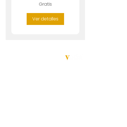
Gratis
Ver detalles
CONTÁCTANOS
313-894-7178
info@yoda.com.co
Whatsapp
EXPLORA
Clases y precios
Empresas
Tarjeta regalo
SÍGUENOS
Términos y condiciones
Política de privacidad